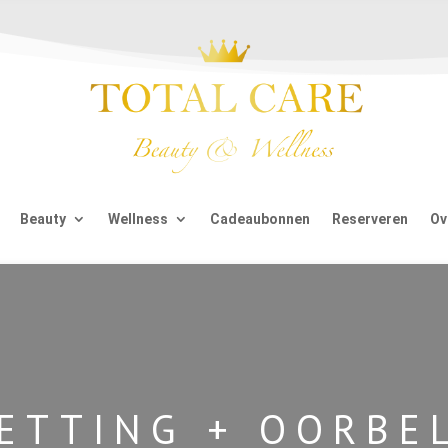
Beauty
Wellness
Cadeaubonnen
Reserveren
Ov
ETTING + OORBE