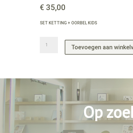
€
35,00
SET KETTING + OORBEL KIDS
SET
Toevoegen aan winke
KETTING
+
OORBEL
KIDS
aantal
Op zoe