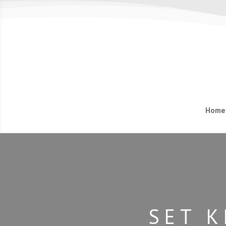
Home
SET K