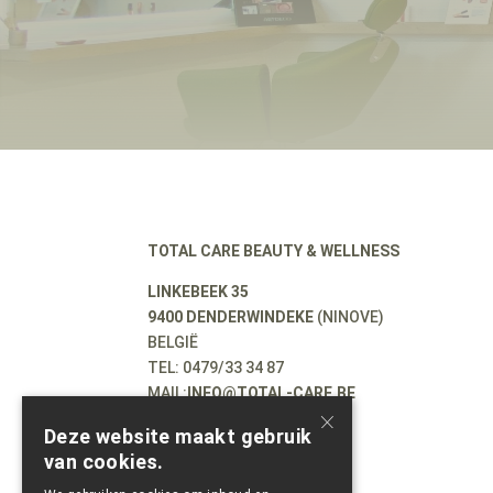
TOTAL CARE BEAUTY & WELLNESS
LINKEBEEK 35
9400 DENDERWINDEKE
(NINOVE)
BELGIË
TEL: 0479/33 34 87
MAIL:
INFO@TOTAL-CARE.BE
×
BE0543687869
Deze website maakt gebruik
van cookies.