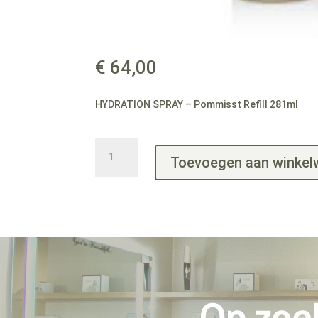
€
64,00
HYDRATION SPRAY – Pommisst Refill 281ml
HYDRATION
Toevoegen aan winke
SPRAY
-
Pommisst
Refill
281ml
aantal
Op zoe