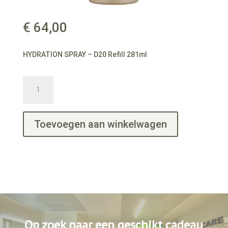
€
64,00
HYDRATION SPRAY – D20 Refill 281ml
HYDRATION
SPRAY
-
D20
Toevoegen aan winkelwagen
Refill
281ml
aantal
Op zoek naar een geschikt cadeau