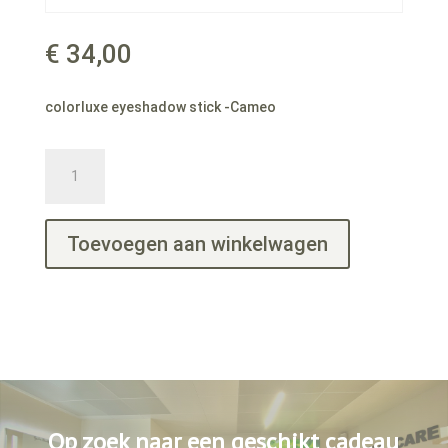
€
34,00
colorluxe eyeshadow stick -Cameo
colorluxe
eyeshadow
stick
-
Toevoegen aan winkelwagen
Cameo
aantal
Op zoek naar een geschikt cadeau