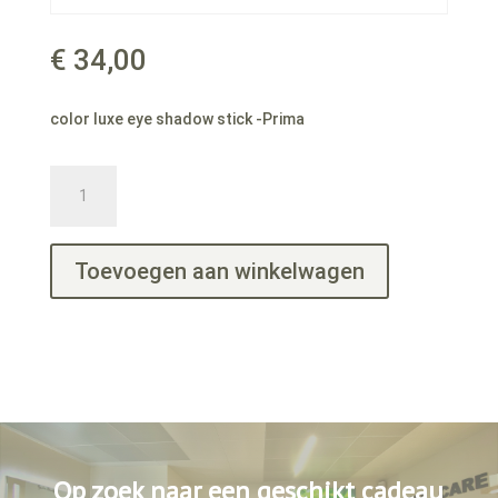
€
34,00
color luxe eye shadow stick -Prima
color
luxe
eye
shadow
Toevoegen aan winkelwagen
stick
-
Prima
aantal
Op zoek naar een geschikt cadeau