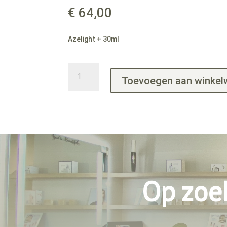
€
64,00
Azelight + 30ml
Azelight
Toevoegen aan winke
+
30ml
aantal
Op zoe