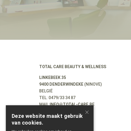
TOTAL CARE BEAUTY & WELLNESS
LINKEBEEK 35
9400 DENDERWINDEKE
(NINOVE)
BELGIË
TEL: 0479/33 34 87
MAIL:
INFO@TOTAL-CARE.BE
×
BE0543687869
Deze website maakt gebruik
van cookies.