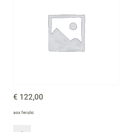
€
122,00
aox ferulic
aox