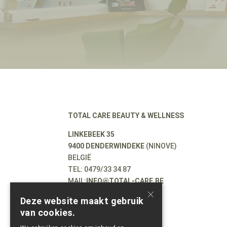
TOTAL CARE BEAUTY & WELLNESS
LINKEBEEK 35
9400 DENDERWINDEKE
(NINOVE)
BELGIË
TEL: 0479/33 34 87
MAIL:
INFO@TOTAL-CARE.BE
×
BE0543687869
Deze website maakt gebruik
van cookies.