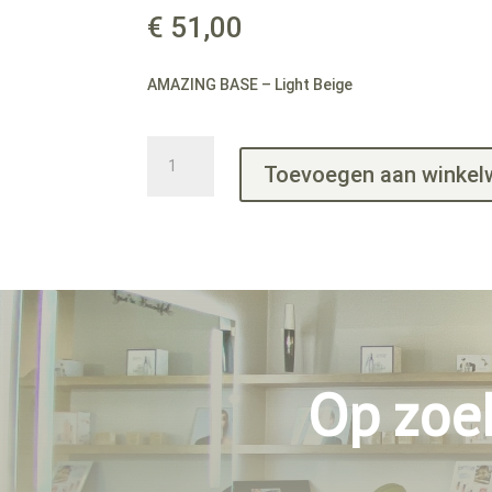
€
51,00
AMAZING BASE – Light Beige
AMAZING
Toevoegen aan winke
BASE
-
Light
Beige
aantal
Op zoe